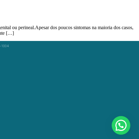
nital ou perineal.Apesar dos poucos sintomas na maioria dos casos,
nte […]
4-1004