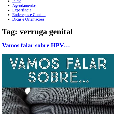
Inicio
Agendamentos
Experiência
Endereços e Contato
Dicas e Orientações
Tag:
verruga genital
Vamos falar sobre HPV…