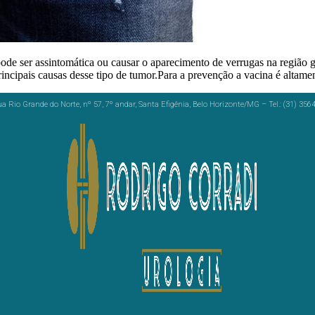
 ser assintomática ou causar o aparecimento de verrugas na região ge
incipais causas desse tipo de tumor.Para a prevenção a vacina é altame
a Rio Grande do Norte, nº 57, 7º andar, Santa Efigênia, Belo Horizonte/MG – Tel.: (31) 356