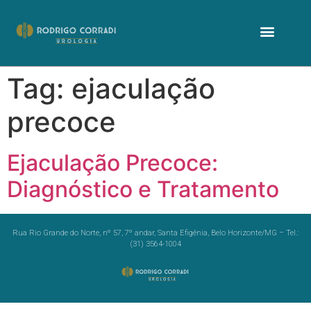
Tag:
ejaculação
precoce
Ejaculação Precoce:
Diagnóstico e Tratamento
Rua Rio Grande do Norte, nº 57, 7º andar, Santa Efigênia, Belo Horizonte/MG – Tel.:
(31) 3564-1004