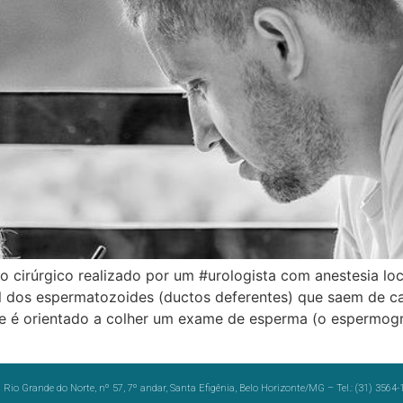
cirúrgico realizado por um #urologista com anestesia loc
al dos espermatozoides (ductos deferentes) que saem de c
nte é orientado a colher um exame de esperma (o espermog
Rio Grande do Norte, nº 57, 7º andar, Santa Efigênia, Belo Horizonte/MG – Tel.: (31) 3564